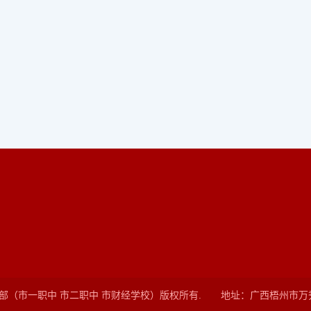
职教学部（市一职中 市二职中 市财经学校）版权所有. 地址：广西梧州市万